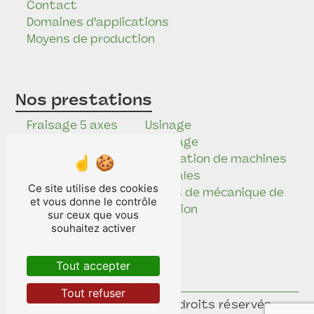
Contact
Domaines d'applications
Moyens de production
Nos prestations
Fraisage 5 axes
Usinage
Étude
Tournage
mécanique
Réalisation de machines
Mécanique de
spéciales
Ce site utilise des cookies
précision
Pièces de mécanique de
et vous donne le contrôle
Electro-érosion
précision
sur ceux que vous
Rectification
souhaitez activer
Usinage
industriel
Tout accepter
Brunissage
Tout refuser
©
Vistalid
- 2026 - Tous droits réservés -