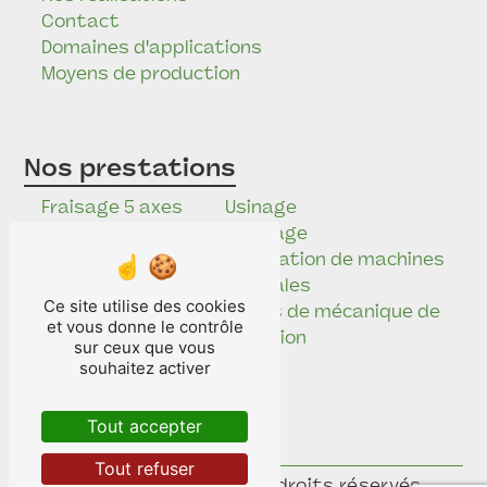
Contact
Domaines d'applications
Moyens de production
Nos prestations
Fraisage 5 axes
Usinage
Étude
Tournage
mécanique
Réalisation de machines
Mécanique de
spéciales
Ce site utilise des cookies
précision
Pièces de mécanique de
et vous donne le contrôle
Electro-érosion
précision
sur ceux que vous
Rectification
souhaitez activer
Usinage
industriel
Tout accepter
Brunissage
Tout refuser