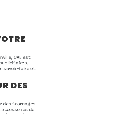
VOTRE
nville, CAE est
publicitaires,
n savoir-faire et
UR DES
er des tournages
t accessoires de