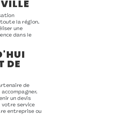
VILLE
sation
 toute la région.
éliser une
rence dans le
'HUI
T DE
artenaire de
us accompagner.
nir un devis
votre service
tre entreprise ou