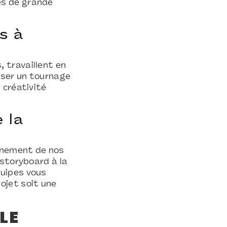
es de grande
s à
 travaillent en
iser un tournage
 créativité
 la
gnement de nos
 storyboard à la
quipes vous
ojet soit une
LE