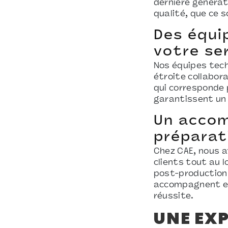
dernière généra
qualité, que ce s
Des équi
votre se
Nos équipes tech
étroite collabor
qui corresponde 
garantissent un 
Un accom
préparat
Chez CAE, nous 
clients tout au 
post-production
accompagnent et 
réussite.
UNE EX