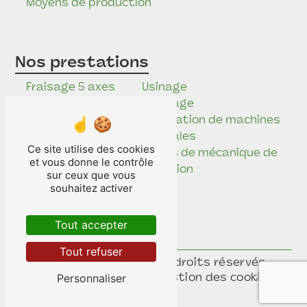
Moyens de production
Nos prestations
Fraisage 5 axes
Usinage
Étude
Tournage
mécanique
Réalisation de machines
Mécanique de
spéciales
Ce site utilise des cookies
précision
Pièces de mécanique de
et vous donne le contrôle
Electro-érosion
précision
sur ceux que vous
Rectification
souhaitez activer
Usinage
industriel
Tout accepter
Brunissage
Tout refuser
©
Vistalid
- 2026 - Tous droits réservés -
Personnaliser
Mentions légales
-
Gestion des cookies