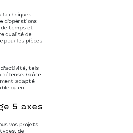
x techniques
re d'opérations
in de temps et
re qualité de
le pour les pièces
d'activité, tels
la défense. Grâce
èrement adapté
able ou en
age 5 axes
ous vos projets
otypes, de