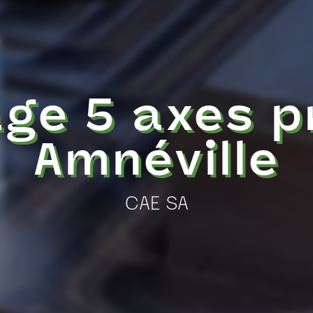
age 5 axes p
Amnéville
CAE SA