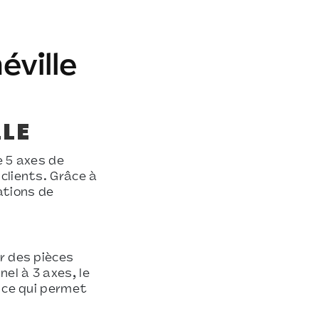
éville
LLE
e 5 axes de
clients. Grâce à
ations de
r des pièces
el à 3 axes, le
, ce qui permet