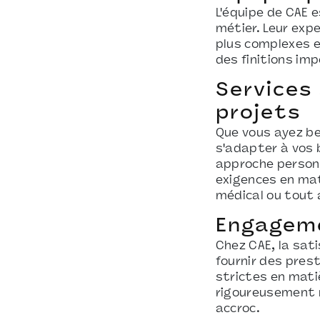
L'équipe de CAE 
métier. Leur expe
plus complexes e
des finitions im
Services
projets
Que vous ayez be
s'adapter à vos 
approche personn
exigences en mati
médical ou tout 
Engageme
Chez CAE, la sati
fournir des pres
strictes en matiè
rigoureusement r
accroc.