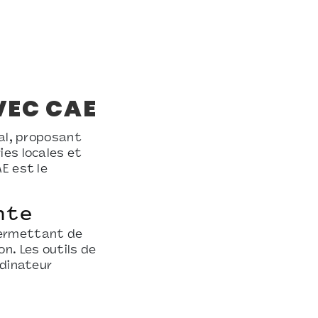
VEC CAE
nal, proposant
ies locales et
E est le
nte
permettant de
n. Les outils de
rdinateur