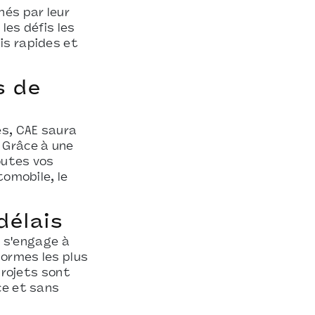
nés par leur
les défis les
is rapides et
s de
es, CAE saura
 Grâce à une
outes vos
tomobile, le
délais
e s'engage à
normes les plus
projets sont
ce et sans