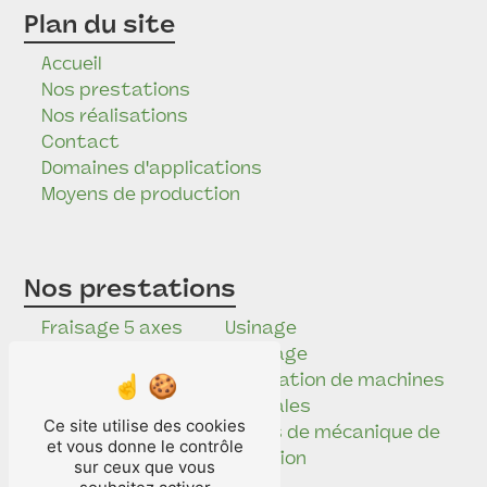
Plan du site
Accueil
Nos prestations
Nos réalisations
Contact
Domaines d'applications
Moyens de production
Nos prestations
Fraisage 5 axes
Usinage
Étude
Tournage
mécanique
Réalisation de machines
Mécanique de
spéciales
Ce site utilise des cookies
précision
Pièces de mécanique de
et vous donne le contrôle
Electro-érosion
précision
sur ceux que vous
Rectification