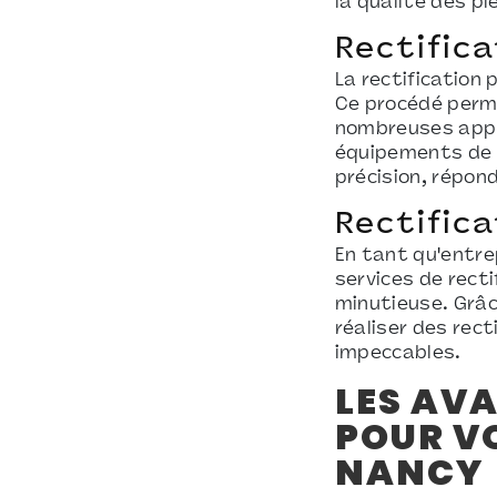
la qualité des pi
Rectifica
La rectification
Ce procédé perme
nombreuses appli
équipements de h
précision, répon
Rectifica
En tant qu'entre
services de recti
minutieuse. Grâc
réaliser des rec
impeccables.
LES AVA
POUR VO
NANCY