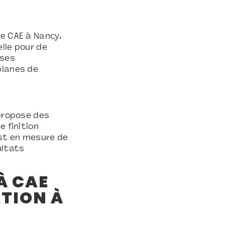
de CAE à Nancy.
lle pour de
 ses
planes de
 propose des
e finition
est en mesure de
ultats
À CAE
ATION À