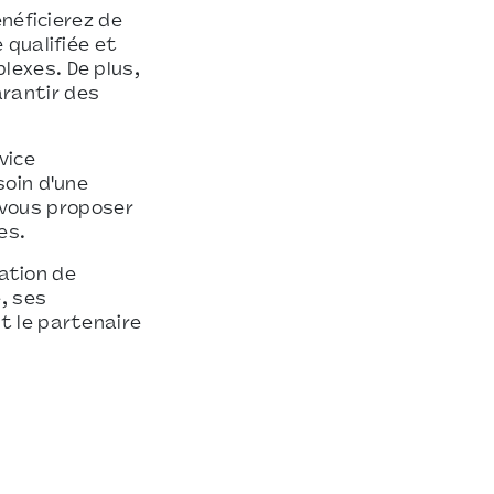
néficierez de
 qualifiée et
exes. De plus,
rantir des
vice
soin d'une
a vous proposer
es.
cation de
, ses
t le partenaire