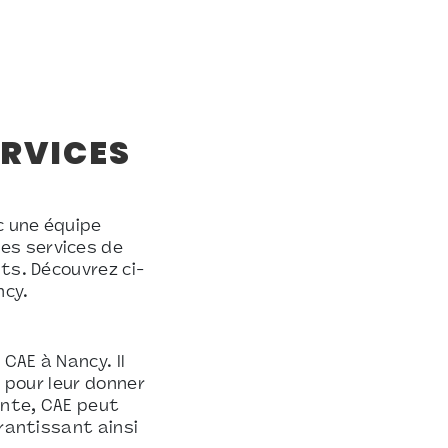
ERVICES
c une équipe
es services de
ts. Découvrez ci-
ncy.
CAE à Nancy. Il
s pour leur donner
inte, CAE peut
arantissant ainsi