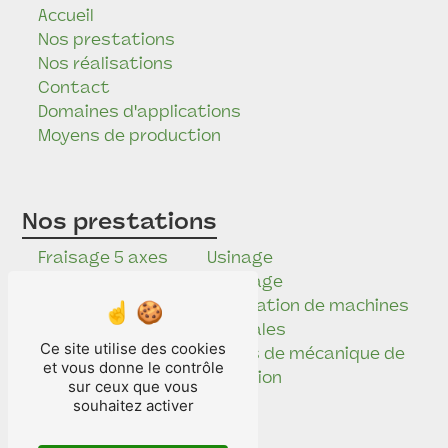
Accueil
Nos prestations
Nos réalisations
Contact
Domaines d'applications
Moyens de production
Nos prestations
Fraisage 5 axes
Usinage
Étude
Tournage
mécanique
Réalisation de machines
Mécanique de
spéciales
Ce site utilise des cookies
précision
Pièces de mécanique de
et vous donne le contrôle
Electro-érosion
précision
sur ceux que vous
Rectification
souhaitez activer
Usinage